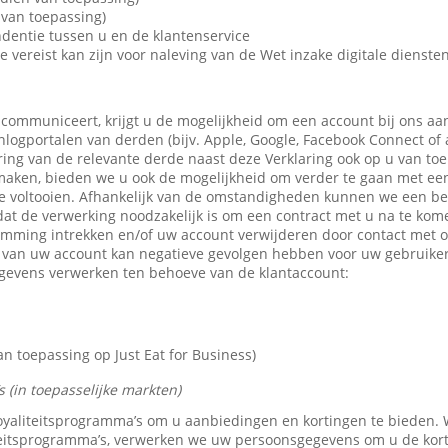
van toepassing)
dentie tussen u en de klantenservice
e vereist kan zijn voor naleving van de Wet inzake digitale dienste
 communiceert, krijgt u de mogelijkheid om een account bij ons aa
 inlogportalen van derden (bijv. Apple, Google, Facebook Connect of
ring van de relevante derde naast deze Verklaring ook op u van toe
maken, bieden we u ook de mogelijkheid om verder te gaan met een 
e voltooien. Afhankelijk van de omstandigheden kunnen we een b
dat de verwerking noodzakelijk is om een contract met u na te kom
emming intrekken en/of uw account verwijderen door contact met 
n van uw account kan negatieve gevolgen hebben voor uw gebruike
gevens verwerken ten behoeve van de klantaccount:
 toepassing op Just Eat for Business)
 (in toepasselijke markten)
 loyaliteitsprogramma’s om u aanbiedingen en kortingen te bieden
teitsprogramma’s, verwerken we uw persoonsgegevens om u de kor