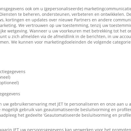
nsgegevens ook om u (gepersonaliseerde) marketingcommunicatie
iensten te beheren, ondersteunen, verbeteren en ontwikkelen. De
ws, kortingen en updates over nieuwe Partners en andere communi
marketing. We vertrouwen op uw toestemming, tenzij uw toestemming
ijke wetgeving. Wanneer u uw voorkeuren met betrekking tot het o
 kunt u zich afmelden via de afmeldlink in de berichten, in uw accou
nemen. We kunnen voor marketingdoeleinden de volgende categori
actiegegevens
oneel)
ptioneel)
iegegevens
len uw gebruikerservaring met JET te personaliseren en onze aan u
 mogelijk gebruik van geautomatiseerde besluitvorming en profile
adpleeg het gedeelte ‘Geautomatiseerde besluitvorming en profile
 waarin JET uw persoonsgegevens kan verwerken voor het promote