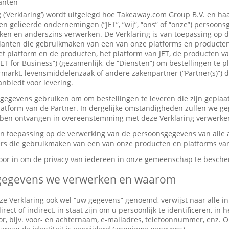
lanten
g (‘Verklaring’) wordt uitgelegd hoe Takeaway.com Group B.V. en ha
 gelieerde ondernemingen (“JET”, “wij”, “ons” of “onze”) persoon
en en anderszins verwerken. De Verklaring is van toepassing op 
anten die gebruikmaken van een van onze platforms en producten,
et platform en de producten, het platform van JET, de producten v
JET for Business”) (gezamenlijk, de “Diensten”) om bestellingen te p
markt, levensmiddelenzaak of andere zakenpartner (“Partner(s)”) d
nbiedt voor levering.
gevens gebruiken om om bestellingen te leveren die zijn geplaat
platform van de Partner. In dergelijke omstandigheden zullen we g
ebben ontvangen in overeenstemming met deze Verklaring verwerke
van toepassing op de verwerking van de persoonsgegevens van alle
s die gebruikmaken van een van onze producten en platforms van 
rvoor in om de privacy van iedereen in onze gemeenschap te besch
gegevens we verwerken en waarom
e Verklaring ook wel “uw gegevens” genoemd, verwijst naar alle in
ect of indirect, in staat zijn om u persoonlijk te identificeren, in 
tor, bijv. voor- en achternaam, e-mailadres, telefoonnummer, enz.