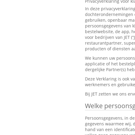
Privacyverklaring voor k
In deze privacyverklarin
dochterondernemingen en
gebruiken, openbaar mak
persoonsgegevens van kl
bestelwebsite, de app, h
voor bedrijven van JET (“
restaurantpartner, super
producten of diensten aa
We kunnen uw persoonsge
applicatie of het bestel
dergelijke Partner(s) h
Deze Verklaring is ook 
werknemers en gebruiker
Bij JET zetten we ons e
Welke persoons
Persoonsgegevens, in dez
gegevens waarmee wij, dir
hand van een identifica