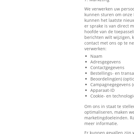
We verwerken uw persoo
kunnen sturen om onze D
kunnen het laatste nieu
er sprake is van direct 
hoofde van de toepassel
berichten wilt wijzigen,
contact met ons op te 
verwerken:
Naam
Adresgegevens
Contactgegevens
Bestellings- en trans
Beoordeling(en) (opti
Campagnegegevens (o
Apparaat-ID
Cookie- en technolog
Om ons in staat te stel
optimaliseren, maken we
marketingdoeleinden. Ra
meer informatie.
Er kunnen gevallen zijn