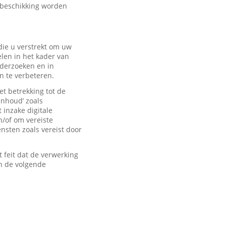
 beschikking worden
ie u verstrekt om uw
len in het kader van
derzoeken en in
n te verbeteren.
t betrekking tot de
inhoud’ zoals
 inzake digitale
n/of om vereiste
sten zoals vereist door
feit dat de verwerking
n de volgende