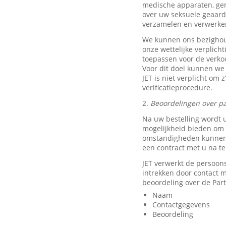
medische apparaten, ge
over uw seksuele geaard
verzamelen en verwerke
We kunnen ons bezighou
onze wettelijke verplich
toepassen voor de verkoo
Voor dit doel kunnen we
JET is niet verplicht om 
verificatieprocedure.
2.
Beoordelingen over pa
Na uw bestelling wordt 
mogelijkheid bieden om e
omstandigheden kunnen w
een contract met u na t
JET verwerkt de persoon
intrekken door contact
beoordeling over de Part
Naam
Contactgegevens
Beoordeling