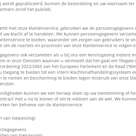
 wordt gepubliceerd, kunnen de beoordeling en uw voornaam ter
artners en/of het publiek.
mt met onze klantenservice, gebruiken we de persoonsgegevens d
f uw klacht af te handelen. We kunnen persoonsgegevens verzame
tenservice te bieden, waaronder om zorgen van gebruikers te on
 om de reacties en processen van onze klantenservice te volgen e
gevens ook verzamelen als u bij ons een kennisgeving indient me
em in onze Diensten waarvan u vermoedt dat het gaat om ‘illegale 
rordening 2022/2065 van het Europees Parlement en de Raad (‘’Wet
u toegang te bieden tot een intern klachtenafhandelingssysteem e
 te nemen en bescherming te bieden tegen misbruik van onze Dien
iensten.
andigheden kunnen we een beroep doen op uw toestemming of het 
contract met u na te komen of om te voldoen aan de wet. We kunne
ken ten behoeve van de klantenservice:
n van toepassing)
actiegegevens
dien van toepassing)