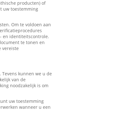
hische producten) of
met uw toestemming
sten. Om te voldoen aan
erificatieprocedures
 en identiteitscontrole.
edocument te tonen en
e vereiste
r. Tevens kunnen we u de
elijk van de
ing noodzakelijk is om
U kunt uw toestemming
verwerken wanneer u een