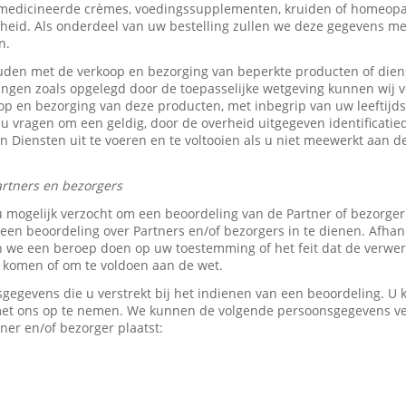
medicineerde crèmes, voedingssupplementen, kruiden of homeopat
heid. Als onderdeel van uw bestelling zullen we deze gegevens 
n.
den met de verkoop en bezorging van beperkte producten of dien
tingen zoals opgelegd door de toepasselijke wetgeving kunnen wij v
p en bezorging van deze producten, met inbegrip van uw leeftijds-
 u vragen om een geldig, door de overheid uitgegeven identificati
z’n Diensten uit te voeren en te voltooien als u niet meewerkt aan d
rtners en bezorgers
u mogelijk verzocht om een beoordeling van de Partner of bezorge
en beoordeling over Partners en/of bezorgers in te dienen. Afhank
e een beroep doen op uw toestemming of het feit dat de verwerk
e komen of om te voldoen aan de wet.
sgegevens die u verstrekt bij het indienen van een beoordeling. 
 met ons op te nemen. We kunnen de volgende persoonsgegevens 
ner en/of bezorger plaatst: