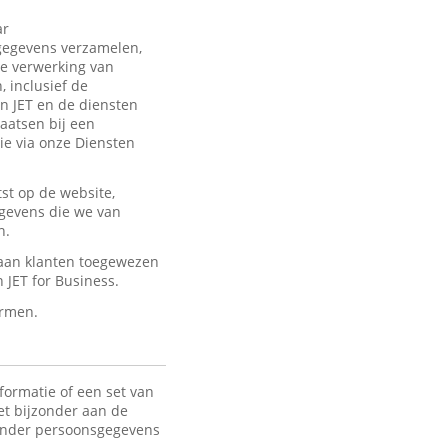
ar
sgegevens verzamelen,
de verwerking van
 inclusief de
an JET en de diensten
laatsen bij een
ie via onze Diensten
st op de website,
egevens die we van
n.
 aan klanten toegewezen
JET for Business.
ermen.
formatie of een set van
het bijzonder aan de
 Onder persoonsgegevens