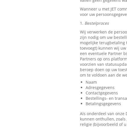
vallen geen gegevens waa
Wanneer u met JET comm
voor uw persoonsgegeve
1.
Bestelproces
Wij verwerken de persoo
zijn nodig om uw bestell
mogelijke terugbetaling
toevoegt) kunnen wij uw 
een eventuele Partner b
Partners op ons platfor
voorzien van statusupda
beroep doen op uw toest
om te voldoen aan de we
Naam
Adresgegevens
Contactgegevens
Bestellings- en trans
Betalingsgegevens
Als onderdeel van onze 
kunnen onthullen, zoals 
religie (bijvoorbeeld of