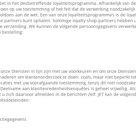
ezet in het desbetreffende loyaliteitsprogramma. Afhankelijk van 
en op uw toestemming of het feit dat de verwerking noodzakelijk 
oldoen aan de wet. Een van onze loyaliteitsprogramma’s is de loyal
ne partners kunt ophalen. Sommige loyalty shop-partners hebben
e verzending. We kunnen de volgende persoonsgegevens verwerken
 bestelling:
 onze Diensten in lijn zijn met uw voorkeuren en om onze Diensten
enaderen om klantenonderzoek te doen; zoals, maar niet beperkt to
caties met uw voorafgaande toestemming, tenzij dit niet noodzakeli
 Deelname aan klanttevredenheidsenquêtes is geheel vrijwillig. Al
t u zich daarvoor afmelden in de berichten zelf. JET kan de volge
eksdoeleinden:
actiegegevens