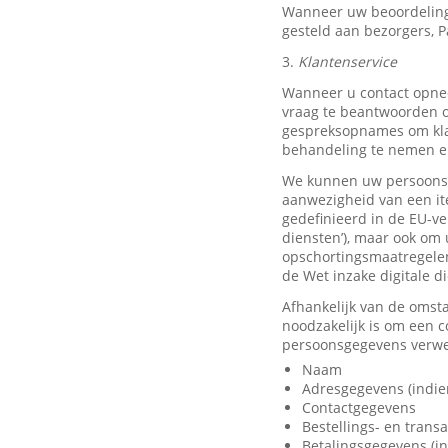
Wanneer uw beoordeling
gesteld aan bezorgers, P
3.
Klantenservice
Wanneer u contact opnee
vraag te beantwoorden o
gespreksopnames om klan
behandeling te nemen en
We kunnen uw persoonsge
aanwezigheid van een it
gedefinieerd in de EU-ve
diensten’), maar ook om 
opschortingsmaatregelen
de Wet inzake digitale d
Afhankelijk van de omst
noodzakelijk is om een 
persoonsgegevens verwer
Naam
Adresgegevens (indie
Contactgegevens
Bestellings- en trans
Betalingsgegevens (in