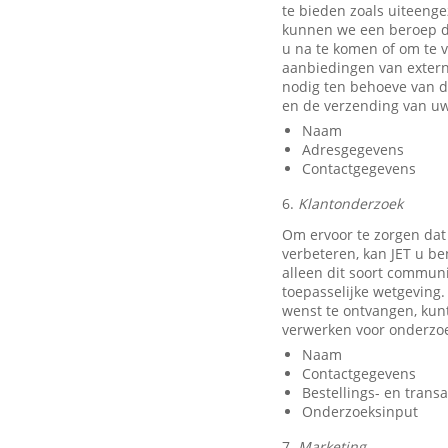
te bieden zoals uiteeng
kunnen we een beroep do
u na te komen of om te v
aanbiedingen van exter
nodig ten behoeve van d
en de verzending van uw
Naam
Adresgegevens
Contactgegevens
6.
Klantonderzoek
Om ervoor te zorgen dat
verbeteren, kan JET u b
alleen dit soort communi
toepasselijke wetgeving.
wenst te ontvangen, kun
verwerken voor onderzo
Naam
Contactgegevens
Bestellings- en trans
Onderzoeksinput
7.
Marketing