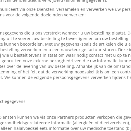
rvan de identiteit is verwijderd (anonieme gegevens).
uniceert via onze Diensten, verzamelen en verwerken we uw pers
ns voor de volgende doeleinden verwerken:
nsgegevens die u ons verstrekt wanneer u uw bestelling plaatst.
ing uit te voeren, uw bestelling te bevestigen en om uw bestelling,
 te kunnen beoordelen. Met uw gegevens (zoals de artikelen die u
bestelling verwerken en u een nauwkeurige factuur sturen. Deze in
ij wie u bestelt tevens in staat om waar nodig contact met u op t
m gebruiken onze externe bezorgbedrijven die uw informatie kunn
tes over de levering van uw bestelling. Afhankelijk van de omsta
emming of het feit dat de verwerking noodzakelijk is om een contr
t. We kunnen de volgende persoonsgegevens verwerken tijdens he
actiegegevens
Diensten kunnen we via onze Partners producten verkopen die ge
gezondheidsgerelateerde informatie (allergieën of dieetvereisten),
 u alleen halalvoedsel eet), informatie over uw medische toestand (b